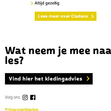
Eerste (proef)les gratis!
Gedreven enthousiast team
Gevarieerd lesaanbod voor j
Opzegtermijn van 1 kalende
Wat neem je mee naa
Scherpe tarieven
les?
Altijd gezellig
Lees meer over Cladans
Vind hier het kledingadvies
Volg ons
Privacyverklaring