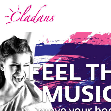
FEEL T
MUSI
move your bo