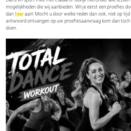
mogelijkheden die wij aanbieden. Wil je eerst een proefles do
dan
hier
aan! Mocht u door welke reden dan ook, niet op tijd
antwoord ontvangen op uw proeflesaanvraag kom dan toch
doen.