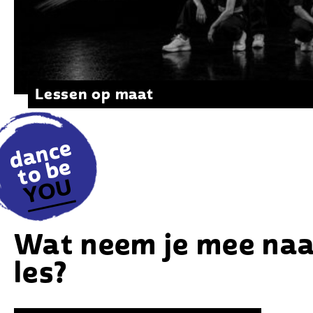
Lessen op maat
d
a
n
c
e
t
o
b
e
YOU
Wat neem je mee naa
les?