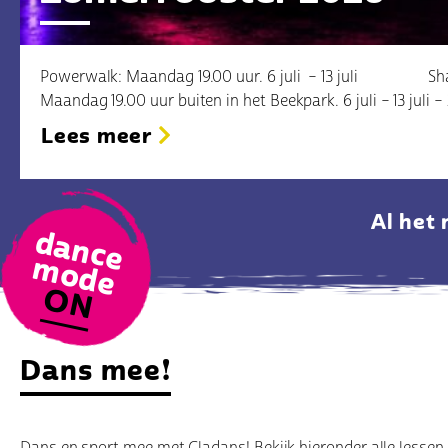
Powerwalk: Maandag 19.00 uur. 6 juli – 13 juli Sha
Maandag 19.00 uur buiten in het Beekpark. 6 juli – 13 juli – 
Lees meer
Al het
d
a
n
c
e
o
d
m
e
ON
Dans mee!
Dans en sport mee met Cladans! Bekijk hieronder alle lessen